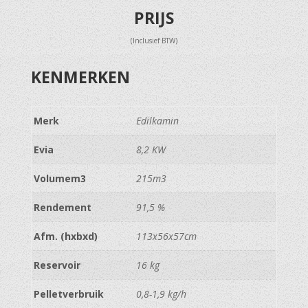
PRIJS
(Inclusief BTW)
KENMERKEN
Merk
Edilkamin
Evia
8,2 KW
Volumem3
215m3
Rendement
91,5 %
Afm. (hxbxd)
113x56x57cm
Reservoir
16 kg
Pelletverbruik
0,8-1,9 kg/h